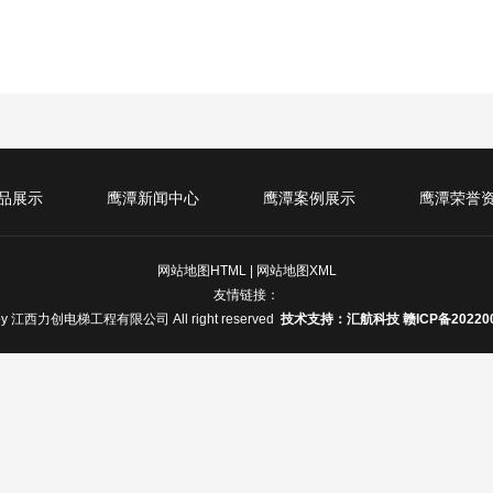
品展示
鹰潭新闻中心
鹰潭案例展示
鹰潭荣誉
网站地图HTML
|
网站地图XML
友情链接：
by
江西力创电梯工程有限公司
All right reserved
技术支持：汇航科技
赣ICP备20220