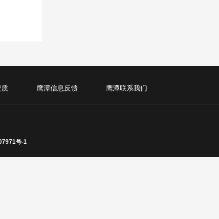
资质
鹰潭信息反馈
鹰潭联系我们
07971号-1