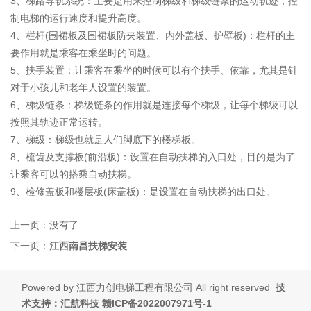
3、梯路导轨系统：主要是用来控制梯级和梯级链条的运动轨迹，控
制电梯的运行速度和提升高度。
4、栏杆(围裙板及围裙板防夹装置、内外盖板、护壁板)：栏杆的主
要作用就是乘客在乘坐时的问题。
5、扶手装置：让乘客在乘坐的时候可以有个扶手、依靠，尤其是针
对于小孩儿和老年人设置的装置。
6、梯级链条：梯级链条的作用就是连接每个梯级，让每个梯级可以
按照其轨迹正常运转。
7、梯级：梯级也就是人们脚底下的楼梯板。
8、梳齿及支撑板(前沿板)：设置在自动扶梯的入口处，目的是为了
让乘客可以的搭乘自动扶梯。
9、检修盖板和楼层板(床盖板)：是设置在自动扶梯的出口处。
上一页：
没有了…
下一页：
江西南昌扶梯安装
Powered by
江西力创电梯工程有限公司
All right reserved
技
术支持：汇航科技
赣ICP备2022007971号-1